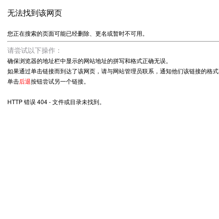
无法找到该网页
您正在搜索的页面可能已经删除、更名或暂时不可用。
请尝试以下操作：
确保浏览器的地址栏中显示的网站地址的拼写和格式正确无误。
如果通过单击链接而到达了该网页，请与网站管理员联系，通知他们该链接的格式
单击
后退
按钮尝试另一个链接。
HTTP 错误 404 - 文件或目录未找到。