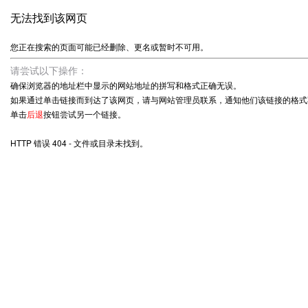
无法找到该网页
您正在搜索的页面可能已经删除、更名或暂时不可用。
请尝试以下操作：
确保浏览器的地址栏中显示的网站地址的拼写和格式正确无误。
如果通过单击链接而到达了该网页，请与网站管理员联系，通知他们该链接的格式
单击
后退
按钮尝试另一个链接。
HTTP 错误 404 - 文件或目录未找到。