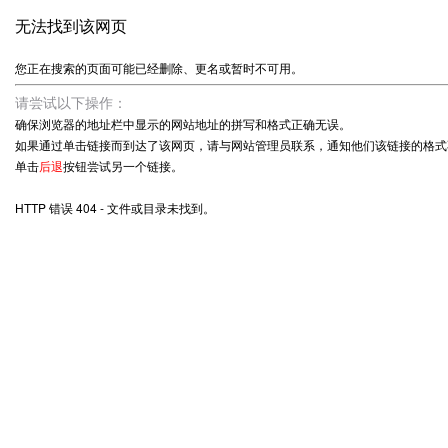
无法找到该网页
您正在搜索的页面可能已经删除、更名或暂时不可用。
请尝试以下操作：
确保浏览器的地址栏中显示的网站地址的拼写和格式正确无误。
如果通过单击链接而到达了该网页，请与网站管理员联系，通知他们该链接的格式
单击
后退
按钮尝试另一个链接。
HTTP 错误 404 - 文件或目录未找到。