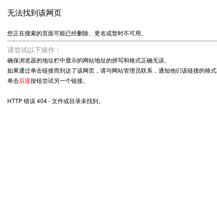
无法找到该网页
您正在搜索的页面可能已经删除、更名或暂时不可用。
请尝试以下操作：
确保浏览器的地址栏中显示的网站地址的拼写和格式正确无误。
如果通过单击链接而到达了该网页，请与网站管理员联系，通知他们该链接的格式
单击
后退
按钮尝试另一个链接。
HTTP 错误 404 - 文件或目录未找到。