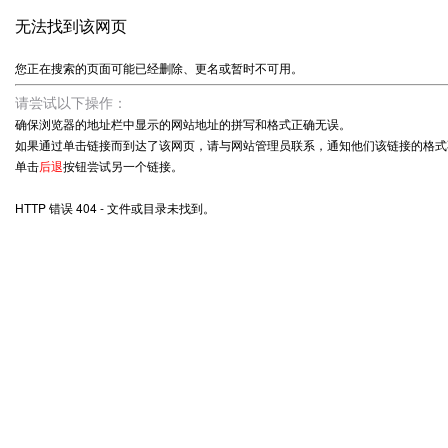
无法找到该网页
您正在搜索的页面可能已经删除、更名或暂时不可用。
请尝试以下操作：
确保浏览器的地址栏中显示的网站地址的拼写和格式正确无误。
如果通过单击链接而到达了该网页，请与网站管理员联系，通知他们该链接的格式
单击
后退
按钮尝试另一个链接。
HTTP 错误 404 - 文件或目录未找到。