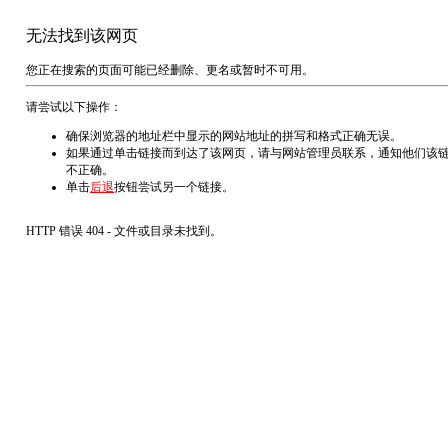
无法找到该网页
您正在搜索的页面可能已经删除、更名或暂时不可用。
请尝试以下操作：
确保浏览器的地址栏中显示的网站地址的拼写和格式正确无误。
如果通过单击链接而到达了该网页，请与网站管理员联系，通知他们该
不正确。
单击
后退
按钮尝试另一个链接。
HTTP 错误 404 - 文件或目录未找到。