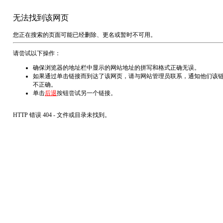
无法找到该网页
您正在搜索的页面可能已经删除、更名或暂时不可用。
请尝试以下操作：
确保浏览器的地址栏中显示的网站地址的拼写和格式正确无误。
如果通过单击链接而到达了该网页，请与网站管理员联系，通知他们该
不正确。
单击
后退
按钮尝试另一个链接。
HTTP 错误 404 - 文件或目录未找到。