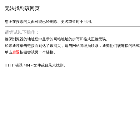
无法找到该网页
您正在搜索的页面可能已经删除、更名或暂时不可用。
请尝试以下操作：
确保浏览器的地址栏中显示的网站地址的拼写和格式正确无误。
如果通过单击链接而到达了该网页，请与网站管理员联系，通知他们该链接的格式
单击
后退
按钮尝试另一个链接。
HTTP 错误 404 - 文件或目录未找到。