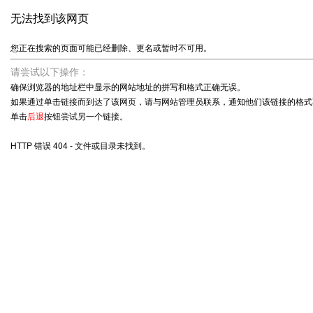
无法找到该网页
您正在搜索的页面可能已经删除、更名或暂时不可用。
请尝试以下操作：
确保浏览器的地址栏中显示的网站地址的拼写和格式正确无误。
如果通过单击链接而到达了该网页，请与网站管理员联系，通知他们该链接的格式
单击
后退
按钮尝试另一个链接。
HTTP 错误 404 - 文件或目录未找到。