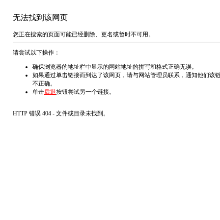
无法找到该网页
您正在搜索的页面可能已经删除、更名或暂时不可用。
请尝试以下操作：
确保浏览器的地址栏中显示的网站地址的拼写和格式正确无误。
如果通过单击链接而到达了该网页，请与网站管理员联系，通知他们该
不正确。
单击
后退
按钮尝试另一个链接。
HTTP 错误 404 - 文件或目录未找到。