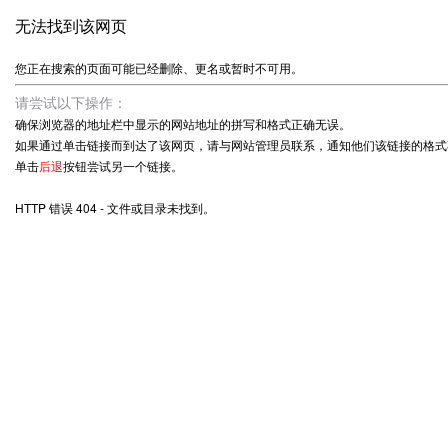
无法找到该网页
您正在搜索的页面可能已经删除、更名或暂时不可用。
请尝试以下操作：
确保浏览器的地址栏中显示的网站地址的拼写和格式正确无误。
如果通过单击链接而到达了该网页，请与网站管理员联系，通知他们该链接的格式
单击
后退
按钮尝试另一个链接。
HTTP 错误 404 - 文件或目录未找到。