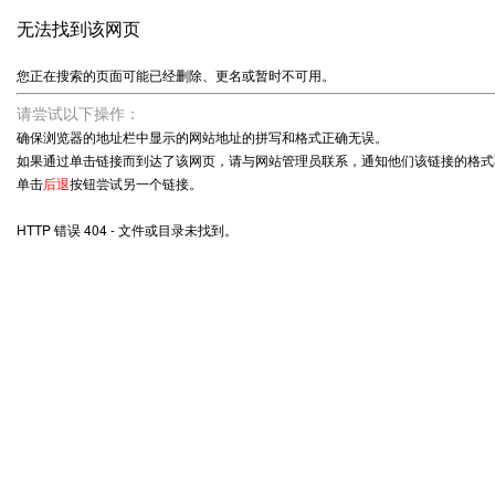
无法找到该网页
您正在搜索的页面可能已经删除、更名或暂时不可用。
请尝试以下操作：
确保浏览器的地址栏中显示的网站地址的拼写和格式正确无误。
如果通过单击链接而到达了该网页，请与网站管理员联系，通知他们该链接的格式
单击
后退
按钮尝试另一个链接。
HTTP 错误 404 - 文件或目录未找到。