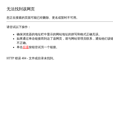
无法找到该网页
您正在搜索的页面可能已经删除、更名或暂时不可用。
请尝试以下操作：
确保浏览器的地址栏中显示的网站地址的拼写和格式正确无误。
如果通过单击链接而到达了该网页，请与网站管理员联系，通知他们该
不正确。
单击
后退
按钮尝试另一个链接。
HTTP 错误 404 - 文件或目录未找到。