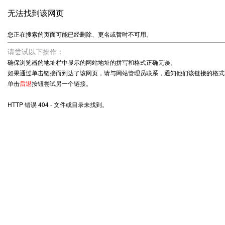
无法找到该网页
您正在搜索的页面可能已经删除、更名或暂时不可用。
请尝试以下操作：
确保浏览器的地址栏中显示的网站地址的拼写和格式正确无误。
如果通过单击链接而到达了该网页，请与网站管理员联系，通知他们该链接的格式
单击
后退
按钮尝试另一个链接。
HTTP 错误 404 - 文件或目录未找到。