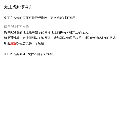
无法找到该网页
您正在搜索的页面可能已经删除、更名或暂时不可用。
请尝试以下操作：
确保浏览器的地址栏中显示的网站地址的拼写和格式正确无误。
如果通过单击链接而到达了该网页，请与网站管理员联系，通知他们该链接的格式
单击
后退
按钮尝试另一个链接。
HTTP 错误 404 - 文件或目录未找到。