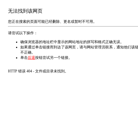
无法找到该网页
您正在搜索的页面可能已经删除、更名或暂时不可用。
请尝试以下操作：
确保浏览器的地址栏中显示的网站地址的拼写和格式正确无误。
如果通过单击链接而到达了该网页，请与网站管理员联系，通知他们该
不正确。
单击
后退
按钮尝试另一个链接。
HTTP 错误 404 - 文件或目录未找到。