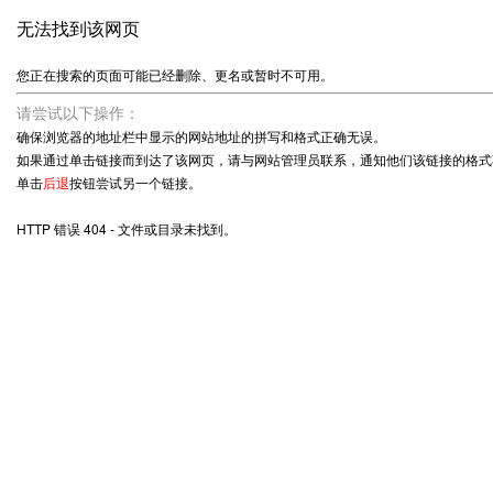
无法找到该网页
您正在搜索的页面可能已经删除、更名或暂时不可用。
请尝试以下操作：
确保浏览器的地址栏中显示的网站地址的拼写和格式正确无误。
如果通过单击链接而到达了该网页，请与网站管理员联系，通知他们该链接的格式
单击
后退
按钮尝试另一个链接。
HTTP 错误 404 - 文件或目录未找到。