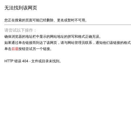
无法找到该网页
您正在搜索的页面可能已经删除、更名或暂时不可用。
请尝试以下操作：
确保浏览器的地址栏中显示的网站地址的拼写和格式正确无误。
如果通过单击链接而到达了该网页，请与网站管理员联系，通知他们该链接的格式
单击
后退
按钮尝试另一个链接。
HTTP 错误 404 - 文件或目录未找到。