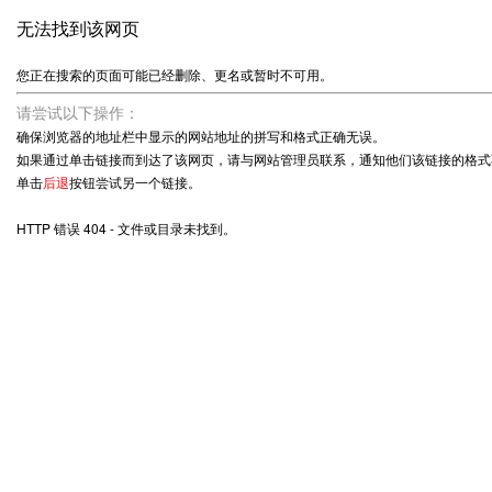
无法找到该网页
您正在搜索的页面可能已经删除、更名或暂时不可用。
请尝试以下操作：
确保浏览器的地址栏中显示的网站地址的拼写和格式正确无误。
如果通过单击链接而到达了该网页，请与网站管理员联系，通知他们该链接的格式
单击
后退
按钮尝试另一个链接。
HTTP 错误 404 - 文件或目录未找到。