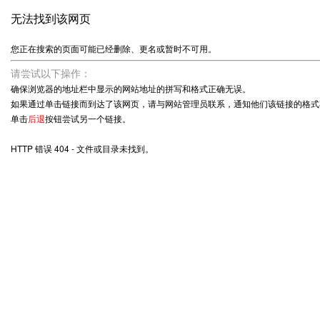
无法找到该网页
您正在搜索的页面可能已经删除、更名或暂时不可用。
请尝试以下操作：
确保浏览器的地址栏中显示的网站地址的拼写和格式正确无误。
如果通过单击链接而到达了该网页，请与网站管理员联系，通知他们该链接的格式
单击
后退
按钮尝试另一个链接。
HTTP 错误 404 - 文件或目录未找到。