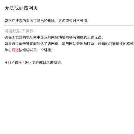
无法找到该网页
您正在搜索的页面可能已经删除、更名或暂时不可用。
请尝试以下操作：
确保浏览器的地址栏中显示的网站地址的拼写和格式正确无误。
如果通过单击链接而到达了该网页，请与网站管理员联系，通知他们该链接的格式
单击
后退
按钮尝试另一个链接。
HTTP 错误 404 - 文件或目录未找到。