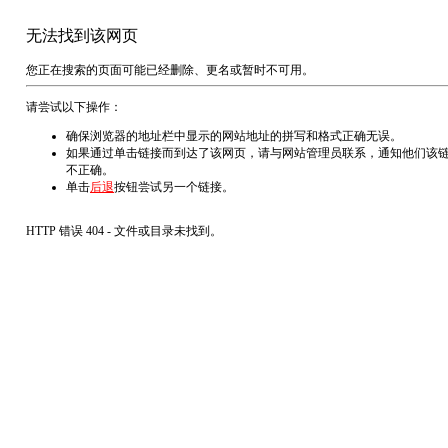
无法找到该网页
您正在搜索的页面可能已经删除、更名或暂时不可用。
请尝试以下操作：
确保浏览器的地址栏中显示的网站地址的拼写和格式正确无误。
如果通过单击链接而到达了该网页，请与网站管理员联系，通知他们该
不正确。
单击
后退
按钮尝试另一个链接。
HTTP 错误 404 - 文件或目录未找到。