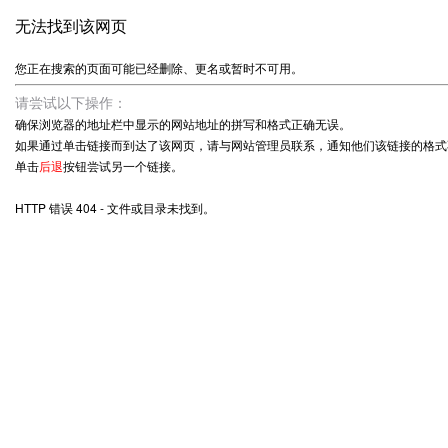
无法找到该网页
您正在搜索的页面可能已经删除、更名或暂时不可用。
请尝试以下操作：
确保浏览器的地址栏中显示的网站地址的拼写和格式正确无误。
如果通过单击链接而到达了该网页，请与网站管理员联系，通知他们该链接的格式
单击
后退
按钮尝试另一个链接。
HTTP 错误 404 - 文件或目录未找到。