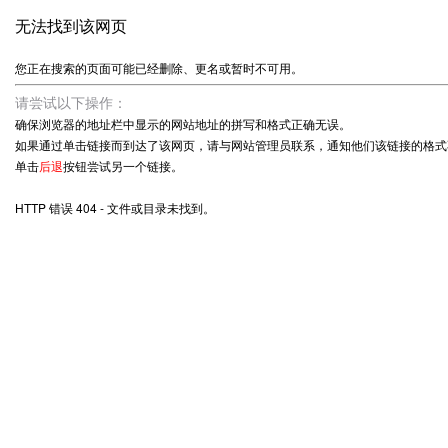
无法找到该网页
您正在搜索的页面可能已经删除、更名或暂时不可用。
请尝试以下操作：
确保浏览器的地址栏中显示的网站地址的拼写和格式正确无误。
如果通过单击链接而到达了该网页，请与网站管理员联系，通知他们该链接的格式
单击
后退
按钮尝试另一个链接。
HTTP 错误 404 - 文件或目录未找到。