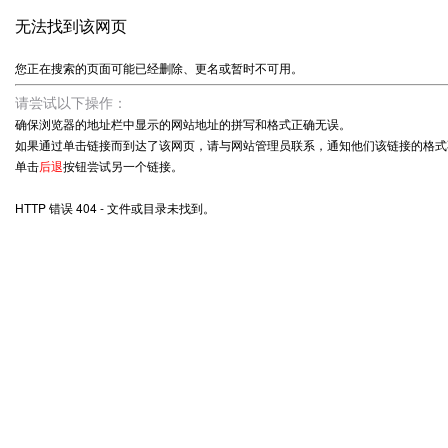
无法找到该网页
您正在搜索的页面可能已经删除、更名或暂时不可用。
请尝试以下操作：
确保浏览器的地址栏中显示的网站地址的拼写和格式正确无误。
如果通过单击链接而到达了该网页，请与网站管理员联系，通知他们该链接的格式
单击
后退
按钮尝试另一个链接。
HTTP 错误 404 - 文件或目录未找到。