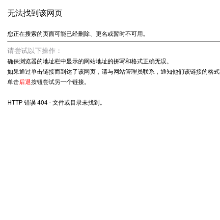
无法找到该网页
您正在搜索的页面可能已经删除、更名或暂时不可用。
请尝试以下操作：
确保浏览器的地址栏中显示的网站地址的拼写和格式正确无误。
如果通过单击链接而到达了该网页，请与网站管理员联系，通知他们该链接的格式
单击
后退
按钮尝试另一个链接。
HTTP 错误 404 - 文件或目录未找到。