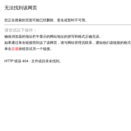
无法找到该网页
您正在搜索的页面可能已经删除、更名或暂时不可用。
请尝试以下操作：
确保浏览器的地址栏中显示的网站地址的拼写和格式正确无误。
如果通过单击链接而到达了该网页，请与网站管理员联系，通知他们该链接的格式
单击
后退
按钮尝试另一个链接。
HTTP 错误 404 - 文件或目录未找到。