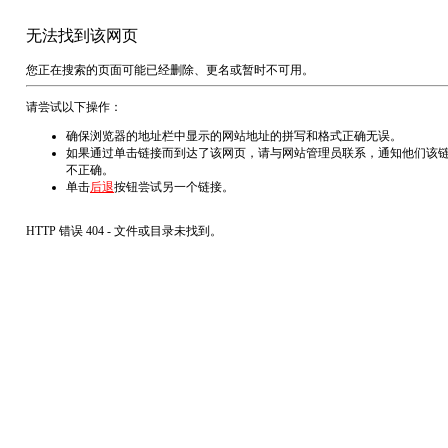
无法找到该网页
您正在搜索的页面可能已经删除、更名或暂时不可用。
请尝试以下操作：
确保浏览器的地址栏中显示的网站地址的拼写和格式正确无误。
如果通过单击链接而到达了该网页，请与网站管理员联系，通知他们该
不正确。
单击
后退
按钮尝试另一个链接。
HTTP 错误 404 - 文件或目录未找到。