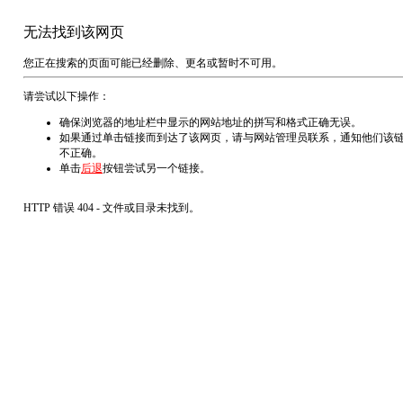
无法找到该网页
您正在搜索的页面可能已经删除、更名或暂时不可用。
请尝试以下操作：
确保浏览器的地址栏中显示的网站地址的拼写和格式正确无误。
如果通过单击链接而到达了该网页，请与网站管理员联系，通知他们该
不正确。
单击
后退
按钮尝试另一个链接。
HTTP 错误 404 - 文件或目录未找到。