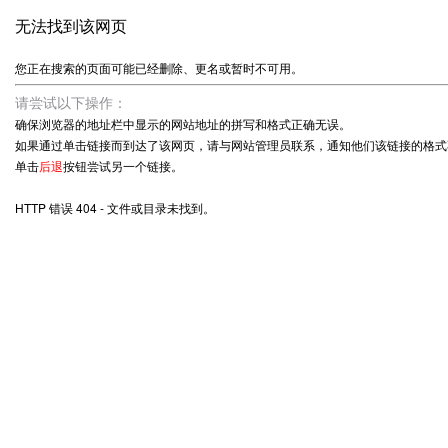
无法找到该网页
您正在搜索的页面可能已经删除、更名或暂时不可用。
请尝试以下操作：
确保浏览器的地址栏中显示的网站地址的拼写和格式正确无误。
如果通过单击链接而到达了该网页，请与网站管理员联系，通知他们该链接的格式
单击
后退
按钮尝试另一个链接。
HTTP 错误 404 - 文件或目录未找到。