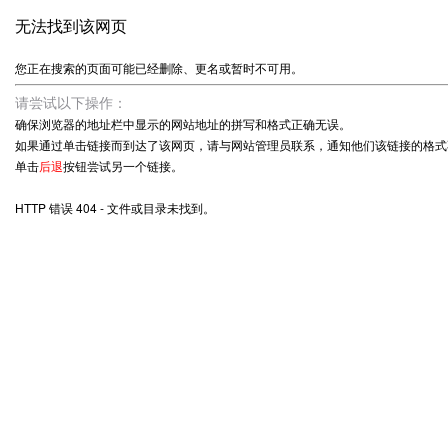
无法找到该网页
您正在搜索的页面可能已经删除、更名或暂时不可用。
请尝试以下操作：
确保浏览器的地址栏中显示的网站地址的拼写和格式正确无误。
如果通过单击链接而到达了该网页，请与网站管理员联系，通知他们该链接的格式
单击
后退
按钮尝试另一个链接。
HTTP 错误 404 - 文件或目录未找到。