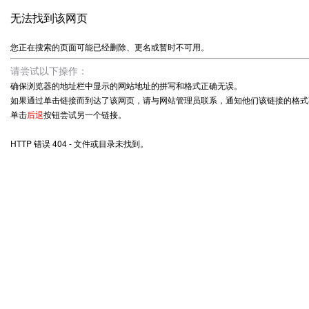
无法找到该网页
您正在搜索的页面可能已经删除、更名或暂时不可用。
请尝试以下操作：
确保浏览器的地址栏中显示的网站地址的拼写和格式正确无误。
如果通过单击链接而到达了该网页，请与网站管理员联系，通知他们该链接的格式
单击
后退
按钮尝试另一个链接。
HTTP 错误 404 - 文件或目录未找到。