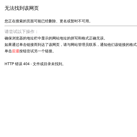
无法找到该网页
您正在搜索的页面可能已经删除、更名或暂时不可用。
请尝试以下操作：
确保浏览器的地址栏中显示的网站地址的拼写和格式正确无误。
如果通过单击链接而到达了该网页，请与网站管理员联系，通知他们该链接的格式
单击
后退
按钮尝试另一个链接。
HTTP 错误 404 - 文件或目录未找到。