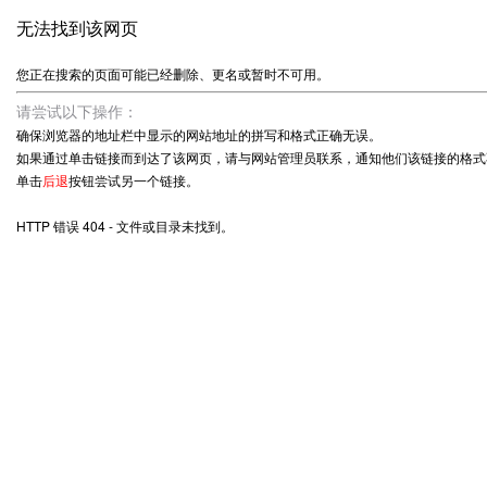
无法找到该网页
您正在搜索的页面可能已经删除、更名或暂时不可用。
请尝试以下操作：
确保浏览器的地址栏中显示的网站地址的拼写和格式正确无误。
如果通过单击链接而到达了该网页，请与网站管理员联系，通知他们该链接的格式
单击
后退
按钮尝试另一个链接。
HTTP 错误 404 - 文件或目录未找到。