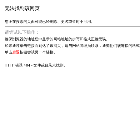
无法找到该网页
您正在搜索的页面可能已经删除、更名或暂时不可用。
请尝试以下操作：
确保浏览器的地址栏中显示的网站地址的拼写和格式正确无误。
如果通过单击链接而到达了该网页，请与网站管理员联系，通知他们该链接的格式
单击
后退
按钮尝试另一个链接。
HTTP 错误 404 - 文件或目录未找到。