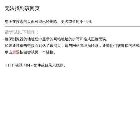
无法找到该网页
您正在搜索的页面可能已经删除、更名或暂时不可用。
请尝试以下操作：
确保浏览器的地址栏中显示的网站地址的拼写和格式正确无误。
如果通过单击链接而到达了该网页，请与网站管理员联系，通知他们该链接的格式
单击
后退
按钮尝试另一个链接。
HTTP 错误 404 - 文件或目录未找到。