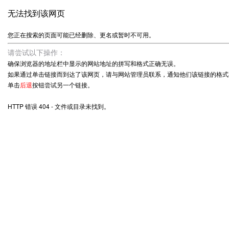
无法找到该网页
您正在搜索的页面可能已经删除、更名或暂时不可用。
请尝试以下操作：
确保浏览器的地址栏中显示的网站地址的拼写和格式正确无误。
如果通过单击链接而到达了该网页，请与网站管理员联系，通知他们该链接的格式
单击
后退
按钮尝试另一个链接。
HTTP 错误 404 - 文件或目录未找到。