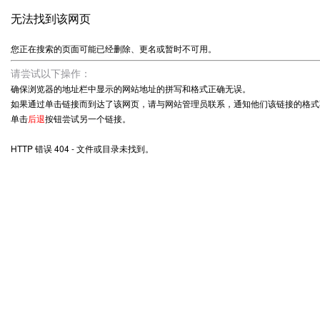
无法找到该网页
您正在搜索的页面可能已经删除、更名或暂时不可用。
请尝试以下操作：
确保浏览器的地址栏中显示的网站地址的拼写和格式正确无误。
如果通过单击链接而到达了该网页，请与网站管理员联系，通知他们该链接的格式
单击
后退
按钮尝试另一个链接。
HTTP 错误 404 - 文件或目录未找到。