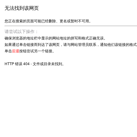
无法找到该网页
您正在搜索的页面可能已经删除、更名或暂时不可用。
请尝试以下操作：
确保浏览器的地址栏中显示的网站地址的拼写和格式正确无误。
如果通过单击链接而到达了该网页，请与网站管理员联系，通知他们该链接的格式
单击
后退
按钮尝试另一个链接。
HTTP 错误 404 - 文件或目录未找到。