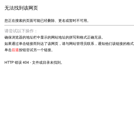
无法找到该网页
您正在搜索的页面可能已经删除、更名或暂时不可用。
请尝试以下操作：
确保浏览器的地址栏中显示的网站地址的拼写和格式正确无误。
如果通过单击链接而到达了该网页，请与网站管理员联系，通知他们该链接的格式
单击
后退
按钮尝试另一个链接。
HTTP 错误 404 - 文件或目录未找到。