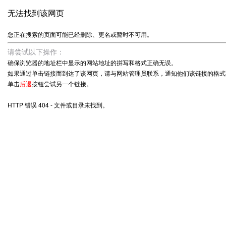
无法找到该网页
您正在搜索的页面可能已经删除、更名或暂时不可用。
请尝试以下操作：
确保浏览器的地址栏中显示的网站地址的拼写和格式正确无误。
如果通过单击链接而到达了该网页，请与网站管理员联系，通知他们该链接的格式
单击
后退
按钮尝试另一个链接。
HTTP 错误 404 - 文件或目录未找到。