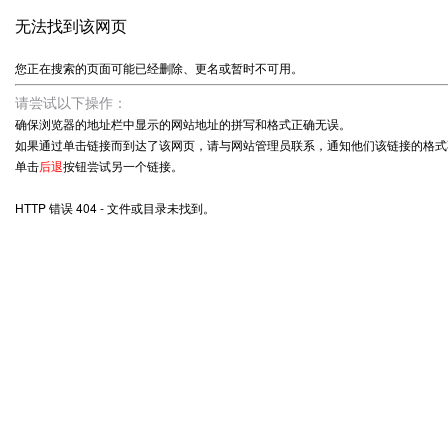
无法找到该网页
您正在搜索的页面可能已经删除、更名或暂时不可用。
请尝试以下操作：
确保浏览器的地址栏中显示的网站地址的拼写和格式正确无误。
如果通过单击链接而到达了该网页，请与网站管理员联系，通知他们该链接的格式
单击
后退
按钮尝试另一个链接。
HTTP 错误 404 - 文件或目录未找到。