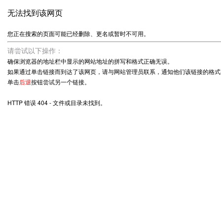
无法找到该网页
您正在搜索的页面可能已经删除、更名或暂时不可用。
请尝试以下操作：
确保浏览器的地址栏中显示的网站地址的拼写和格式正确无误。
如果通过单击链接而到达了该网页，请与网站管理员联系，通知他们该链接的格式
单击
后退
按钮尝试另一个链接。
HTTP 错误 404 - 文件或目录未找到。