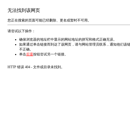
无法找到该网页
您正在搜索的页面可能已经删除、更名或暂时不可用。
请尝试以下操作：
确保浏览器的地址栏中显示的网站地址的拼写和格式正确无误。
如果通过单击链接而到达了该网页，请与网站管理员联系，通知他们该
不正确。
单击
后退
按钮尝试另一个链接。
HTTP 错误 404 - 文件或目录未找到。