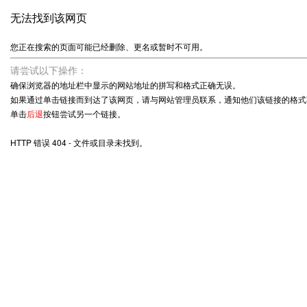
无法找到该网页
您正在搜索的页面可能已经删除、更名或暂时不可用。
请尝试以下操作：
确保浏览器的地址栏中显示的网站地址的拼写和格式正确无误。
如果通过单击链接而到达了该网页，请与网站管理员联系，通知他们该链接的格式
单击
后退
按钮尝试另一个链接。
HTTP 错误 404 - 文件或目录未找到。