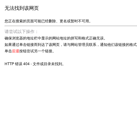
无法找到该网页
您正在搜索的页面可能已经删除、更名或暂时不可用。
请尝试以下操作：
确保浏览器的地址栏中显示的网站地址的拼写和格式正确无误。
如果通过单击链接而到达了该网页，请与网站管理员联系，通知他们该链接的格式
单击
后退
按钮尝试另一个链接。
HTTP 错误 404 - 文件或目录未找到。