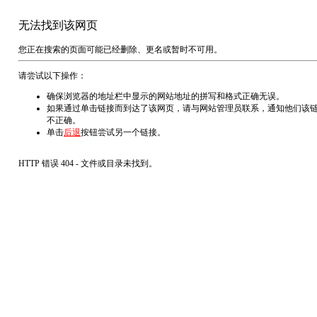
无法找到该网页
您正在搜索的页面可能已经删除、更名或暂时不可用。
请尝试以下操作：
确保浏览器的地址栏中显示的网站地址的拼写和格式正确无误。
如果通过单击链接而到达了该网页，请与网站管理员联系，通知他们该
不正确。
单击
后退
按钮尝试另一个链接。
HTTP 错误 404 - 文件或目录未找到。