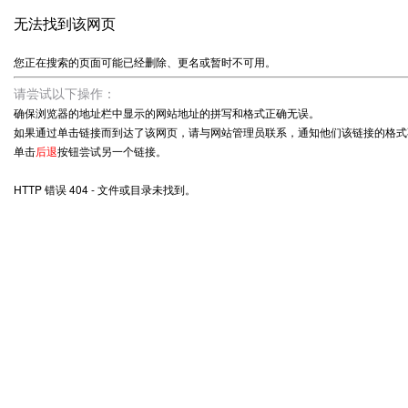
无法找到该网页
您正在搜索的页面可能已经删除、更名或暂时不可用。
请尝试以下操作：
确保浏览器的地址栏中显示的网站地址的拼写和格式正确无误。
如果通过单击链接而到达了该网页，请与网站管理员联系，通知他们该链接的格式
单击
后退
按钮尝试另一个链接。
HTTP 错误 404 - 文件或目录未找到。