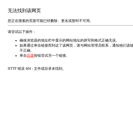
无法找到该网页
您正在搜索的页面可能已经删除、更名或暂时不可用。
请尝试以下操作：
确保浏览器的地址栏中显示的网站地址的拼写和格式正确无误。
如果通过单击链接而到达了该网页，请与网站管理员联系，通知他们该
不正确。
单击
后退
按钮尝试另一个链接。
HTTP 错误 404 - 文件或目录未找到。