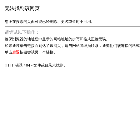
无法找到该网页
您正在搜索的页面可能已经删除、更名或暂时不可用。
请尝试以下操作：
确保浏览器的地址栏中显示的网站地址的拼写和格式正确无误。
如果通过单击链接而到达了该网页，请与网站管理员联系，通知他们该链接的格式
单击
后退
按钮尝试另一个链接。
HTTP 错误 404 - 文件或目录未找到。